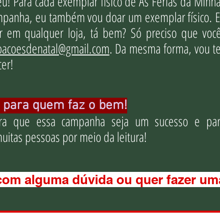
u! Para cada exemplar físico de As Férias da Min
mpanha, eu também vou doar um exemplar físico. E
r em qualquer loja, tá bem? Só preciso que vo
acoesdenatal@gmail.com
. Da mesma forma, vou t
cer!
 para quem faz o bem!
ra que essa campanha seja um sucesso e par
uitas pessoas por meio da leitura!
com alguma dúvida ou quer fazer u