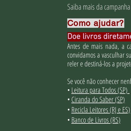
Saiba mais da campanha
Como ajudar?
Doe livros diretam
Antes de mais nada, a c
convidamos a vasculhar su
reler e destiná-los a proje
Se você não conhecer nenh
•
Leitura para Todos (SP)
•
Ciranda do Saber (SP)
•
Recicla Leitores (RJ e ES)
•
Banco de Livros (RS)