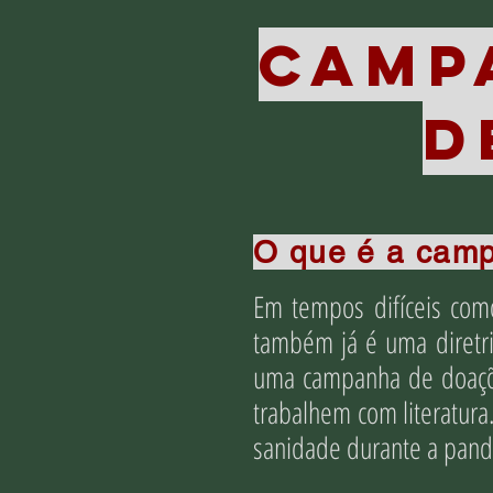
CAMP
D
O que é a cam
Em tempos difíceis com
também já é uma diretri
uma campanha de doações
trabalhem com literatur
sanidade durante a pand