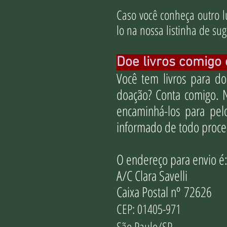
Caso você conheça outro lu
lo na nossa listinha de su
Doe livros comigo
Você tem livros para d
doação? Conta comigo. 
encaminhá-los para pel
informado de todo proce
O endereço para envio é
A/C Clara Savelli
Caixa Postal nº
72626
CEP: 01405-971
São Paulo/SP