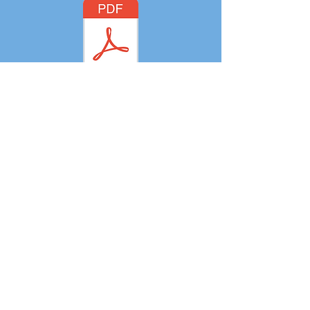
CENA EXTRA
MOCASSINS E ALL STARS:
A MENINA NOVA
PRIMEIRO CAPÍTULO
SIR - UM PLEBEU HONRADO